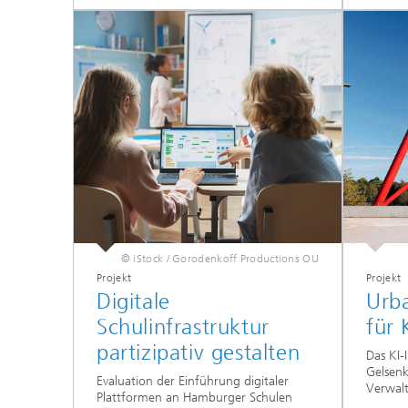
© iStock / Gorodenkoff Productions OU
Projekt
Projekt
Digitale
Urba
Schulinfrastruktur
für
partizipativ gestalten
Das KI-
Gelsen
Evaluation der Einführung digitaler
Verwalt
Plattformen an Hamburger Schulen