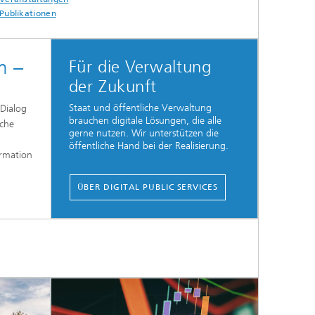
Publikationen
m –
Für die Verwaltung
der Zukunft
Staat und öffentliche Verwaltung
Dialog
brauchen digitale Lösungen, die alle
iche
gerne nutzen. Wir unterstützen die
öffentliche Hand bei der Realisierung.
ormation
ÜBER DIGITAL PUBLIC SERVICES