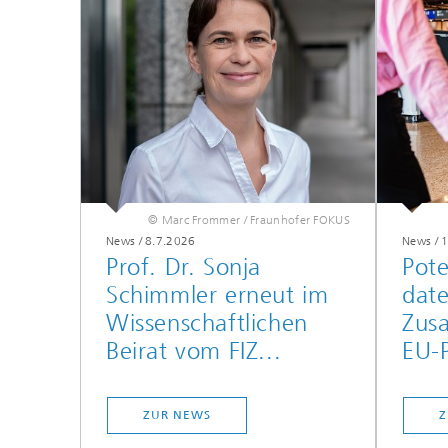
© Marc Frommer / Fraunhofer FOKUS
News
/
8.7.2026
News
/
1
Prof. Dr. Sonja
Pote
Schimmler erneut im
date
Wissenschaftlichen
Zus
Beirat vom FIZ...
EU-P
ZUR NEWS
Z