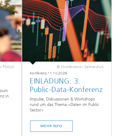
er FOKUS
© Shutterstock / Zakharchuk
Konferenz
/
1.10.2026
EINLADUNG: 3.
Public-Data-Konferenz
 zum
nz in
Impulse, Diskussionen & Workshops
rund um das Thema »Daten im Public
Sector«
MEHR INFO