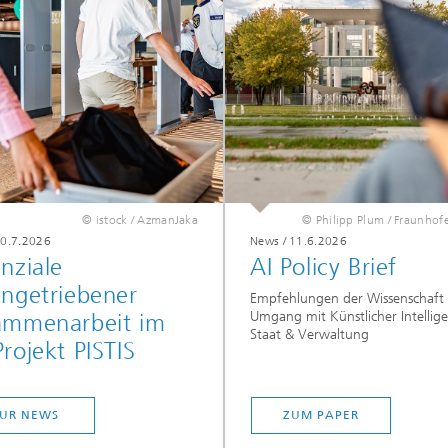
© istock / AzmanJaka
© Philipp Plum / Fraunhof
0.7.2026
News
/
11.6.2026
nziale
AI Policy Brief
ngetriebener
Empfehlungen der Wissenschaft
Umgang mit Künstlicher Intellige
ammenarbeit im
Staat & Verwaltung
rojekt PISTIS
UR NEWS
ZUM PAPER