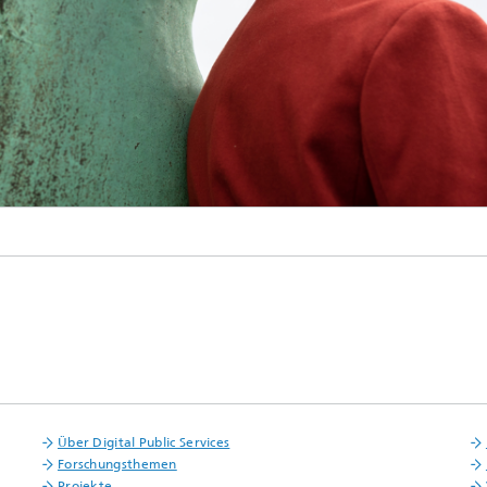
© Philipp Plum / Fraunhofer FOKUS
Über Digital Public Services
Forschungsthemen
Projekte