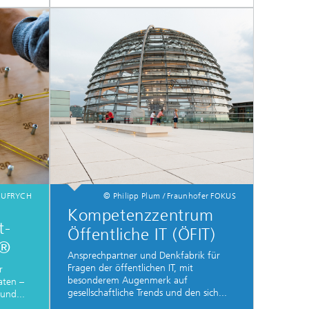
HUFRYCH
© Philipp Plum / Fraunhofer FOKUS
Kompetenzzentrum
t-
Öffentliche IT (ÖFIT)
u®
Ansprechpartner und Denkfabrik für
Fragen der öffentlichen IT, mit
r
besonderem Augenmerk auf
aten –
gesellschaftliche Trends und den sich...
und...