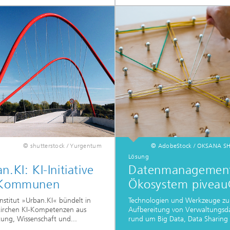
© shutterstock / Yurgentum
© AdobeStock / OKSANA S
Lösung
n.KI: KI-Initiative
Datenmanagemen
 Kommunen
Ökosystem pivea
Institut »Urban.KI« bündelt in
Technologien und Werkzeuge zu
kirchen KI-Kompetenzen aus
Aufbereitung von Verwaltungsd
ung, Wissenschaft und...
rund um Big Data, Data Sharing 