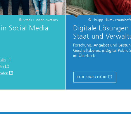
© iStock / Todor Tsvetkov
© Philipp Plum / Fraunhof
in Social Media
Digitale Lösungen 
Staat und Verwal
Forschung, Angebot und Leistun
Geschäftsbereichs Digital Public S
im Überblick
edIn
sky
odon
ZUR BROSCHÜRE