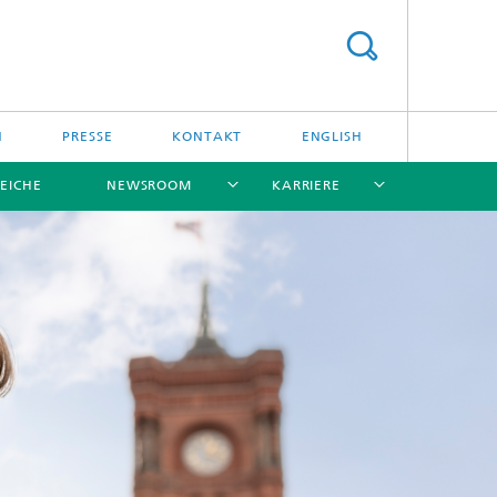
N
PRESSE
KONTAKT
ENGLISH
EICHE
NEWSROOM
KARRIERE
[X]
[X]
[X]
[X]
[X]