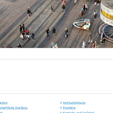
© Philipp Plum / Fraunhofer FOKUS
ation
Institutsleitung
chaftliche Exellenz
Projekte
rk
Kontakt und Anfahrt