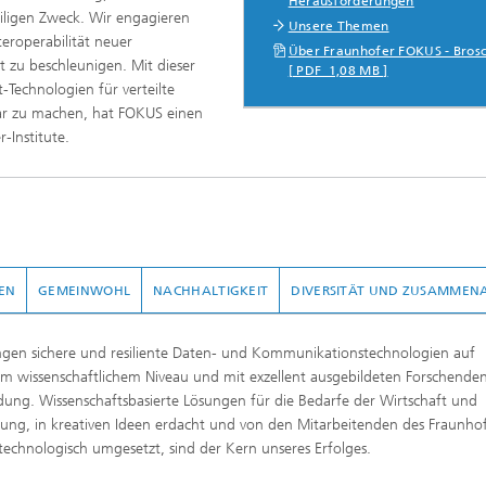
Herausforderungen
eiligen Zweck. Wir engagieren
Unsere Themen
eroperabilität neuer
Über Fraunhofer FOKUS - Bros
 zu beschleunigen. Mit dieser
[ PDF 1,08 MB ]
Technologien für verteilte
ar zu machen, hat FOKUS einen
-Institute.
EN
GEMEINWOHL
NACHHALTIGKEIT
DIVERSITÄT UND ZUSAMMENA
ngen sichere und resiliente Daten- und Kommunikationstechnologien auf
m wissenschaftlichem Niveau und mit exzellent ausgebildeten Forschenden
ng. Wissenschaftsbasierte Lösungen für die Bedarfe der Wirtschaft und
ung, in kreativen Ideen erdacht und von den Mitarbeitenden des Fraunho
echnologisch umgesetzt, sind der Kern unseres Erfolges.