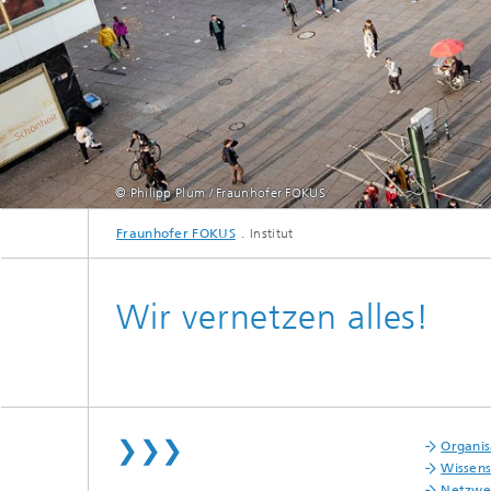
© Philipp Plum / Fraunhofer FOKUS
Fraunhofer FOKUS
Institut
Wir vernetzen alles!
❯❯❯
Organis
Wissens
Netzwe