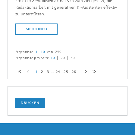
Projekt »GenKI4Media« hat sich zum Ziel gesetzt, die
Redaktionsarbeit mit generativen KI-Assistenten effektiv
zu unterstützen.
MEHR INFO
Ergebnisse
1 - 10
von 259
Ergebnisse pro Seite
10
20
30
1
2
3
...
24
25
26
DRUCKEN