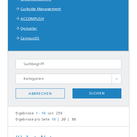
Curbside Management
ACCOMPLISH
Qompiler
CampusOS
Künstliche Intelligenz
SUCHEN
ABBRECHEN
Nachhaltigkeit
ALLE AUSWÄHLEN
Ergebnisse
1 - 10
von 259
Ergebnisse pro Seite
10
20
30