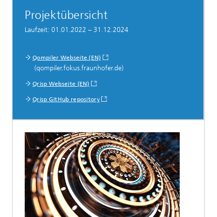
Projektübersicht
Laufzeit: 01.01.2022 – 31.12.2024
Qompiler Webseite (EN)
(qompiler.fokus.fraunhofer.de)
Qrisp Webseite (EN)
Qrisp GitHub repository