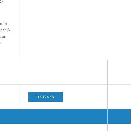
27
Damm
oder A
, an
s
DRUCKEN