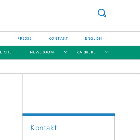
N
PRESSE
KONTAKT
ENGLISH
EICHE
NEWSROOM
KARRIERE
[X]
[X]
[X]
[X]
[X]
Kontakt