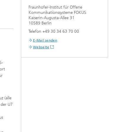
Fraunhofer-Institut für Offene
Kommunikationssysteme FOKUS
Kaiserin-Augusta-Allee 31
10589 Berlin
Telefon +49 30 34 63 70 00
E-Mail senden
Webseite
S-
ort
ur
z (alle
 der U7
us