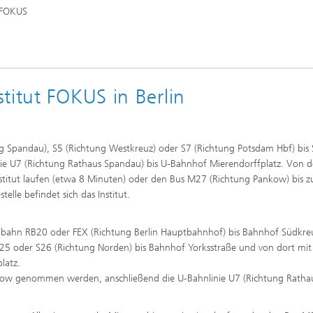
 FOKUS
titut FOKUS in Berlin
g Spandau), S5 (Richtung Westkreuz) oder S7 (Richtung Potsdam Hbf) bis 
ie U7 (Richtung Rathaus Spandau) bis U-Bahnhof Mierendorffplatz. Von d
stitut laufen (etwa 8 Minuten) oder den Bus M27 (Richtung Pankow) bis z
telle befindet sich das Institut.
lbahn RB20 oder FEX (Richtung Berlin Hauptbahnhof) bis Bahnhof Südkreu
S25 oder S26 (Richtung Norden) bis Bahnhof Yorksstraße und von dort mit
platz.
dow genommen werden, anschließend die U-Bahnlinie U7 (Richtung Ratha