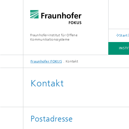
Fraunhofer-Institut für Offene
Start
Kommunikationssysteme
INST
Fraunhofer FOKUS
Kontakt
INSTITUT
ANGEBOT
THEMEN
NEWSROOM
KARRIERE
Kontakt
Postadresse