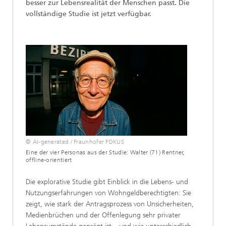
besser zur Lebensrealität der Menschen passt. Die
vollständige Studie ist jetzt verfügbar.
© AI-generated / Fraunhofer FOKUS
Eine der vier Personas aus der Studie: Walter (71) Rentner,
offline-orientiert
Die explorative Studie gibt Einblick in die Lebens- und
Nutzungserfahrungen von Wohngeldberechtigten: Sie
zeigt, wie stark der Antragsprozess von Unsicherheiten,
Medienbrüchen und der Offenlegung sehr privater