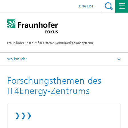
ENGLISH
Fraunhofer-Institut für Offene Kommunikationssysteme
Wo bin ich?
Fraunhofer FOKUS
Forschungsthemen des
Quality Engineering
Labore
IT4Energy-Zentrums
IT4Energy-Zentrum
❯❯❯