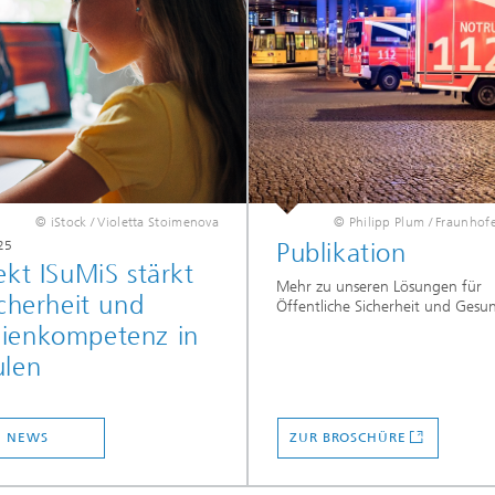
© iStock / Violetta Stoimenova
© Philipp Plum / Fraunhof
25
Publikation
ekt ISuMiS stärkt
Mehr zu unseren Lösungen für
icherheit und
Öffentliche Sicherheit und Gesu
ienkompetenz in
ulen
NEWS
ZUR BROSCHÜRE