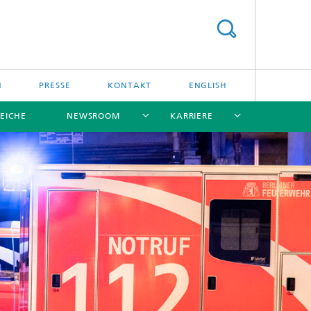
N
PRESSE
KONTAKT
ENGLISH
EICHE
NEWSROOM
KARRIERE
[X]
[X]
[X]
[X]
[X]