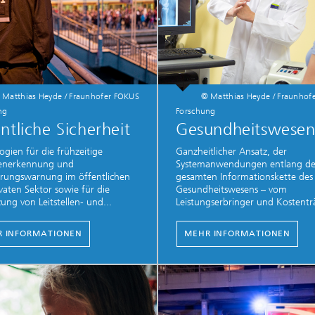
 Matthias Heyde / Fraunhofer FOKUS
© Matthias Heyde / Fraunhof
ng
Forschung
ntliche Sicherheit
Gesundheitswese
ogien für die frühzeitige
Ganzheitlicher Ansatz, der
enerkennung und
Systemanwendungen entlang de
erungswarnung im öffentlichen
gesamten Informationskette des
vaten Sektor sowie für die
Gesundheitswesens – vom
ung von Leitstellen- und...
Leistungserbringer und Kostenträ
 INFORMATIONEN
MEHR INFORMATIONEN