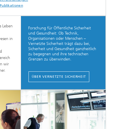
Publikationen
es Leben
Forschung für Öffentliche Sicherheit
und Gesundheit: Ob Technik,
Organisationen oder Menschen –
wesen in
Vernetzte Sicherheit trägt dazu bei,
Sicherheit und Gesundheit ganzheitlich
nd
zu begegnen und ihre technischen
ereich
Grenzen zu überwinden.
n wir
her.
ÜBER VERNETZTE SICHERHEIT