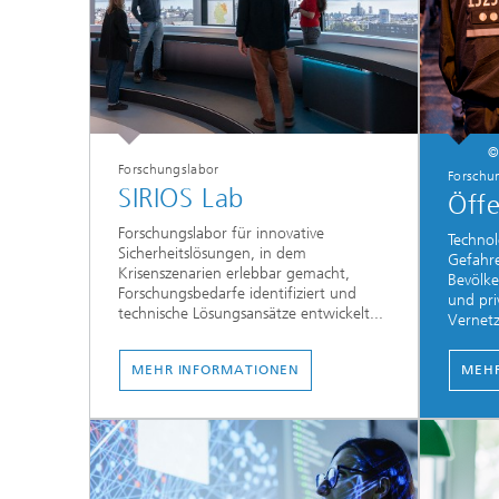
©
Forschungslabor
Forschu
SIRIOS Lab
Öffe
Forschungslabor für innovative
Technol
Sicherheitslösungen, in dem
Gefahr
Krisenszenarien erlebbar gemacht,
Bevölk
Forschungsbedarfe identifiziert und
und pri
technische Lösungsansätze entwickelt...
Vernetz
MEHR INFORMATIONEN
MEHR