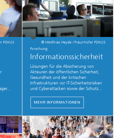
er FOKUS
© Matthias Heyde / Fraunhofer FOKUS
Forschung
n
Informationssicherheit
Lösungen für die Absicherung von
r
Akteuren der öffentlichen Sicherheit,
Gesundheit und der kritischen
Infrastrukturen vor IT-Sicherheitsrisiken
ger...
und Cyberattacken sowie der Schutz...
MEHR INFORMATIONEN