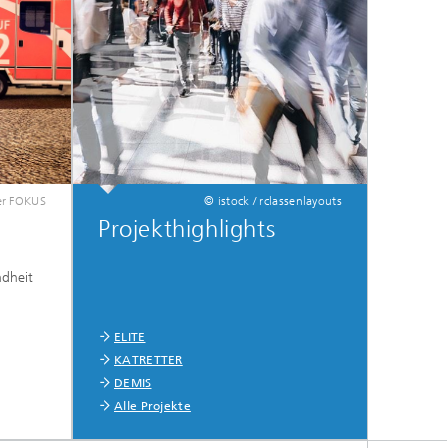
er FOKUS
© istock / rclassenlayouts
Projekthighlights
ndheit
ELITE
KATRETTER
DEMIS
Alle Projekte