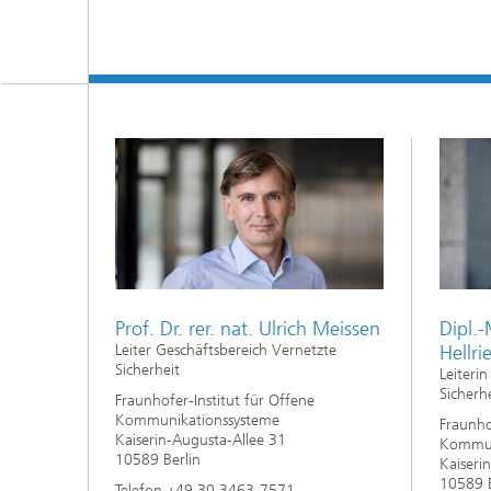
Prof. Dr. rer. nat. Ulrich Meissen
Dipl.-
Leiter Geschäftsbereich Vernetzte
Hellri
Sicherheit
Leiteri
Sicherh
Fraunhofer-Institut für Offene
Kommunikationssysteme
Fraunho
Kaiserin-Augusta-Allee 31
Kommun
10589 Berlin
Kaiseri
10589 B
Telefon +49 30 3463-7571