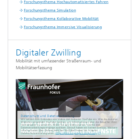
Forschungsthema Hochautomatisiertes Fahren
Forschungsthema Simulation
Forschungsthema Kollaborative Mobilität
Forschungsthema Immersive Visualisierung
Digitaler Zwilling
Mobilität mit umfassender Straßenraum- und
Mobilitätserfassung
Datenschutz und Datenverarbeitung
Wir setzen zum Einbinden von Videos den Anbieter YouTube ein. Wie die meisten
Websites verwendet YouTube Cookies, um Informationen über die Besucher ihrer
Internetseite zu sammeln. Wenn Sie das Video starten, könnte dies
Datenverarbeitungsvorgänge auslösen. Darauf haben wir keinen Einfluss. Weitere
Informationen über Datenschutz bei YouTube finden Sie in deren
Datenschutzerklärung unter:
https://policies.google.com/privacy