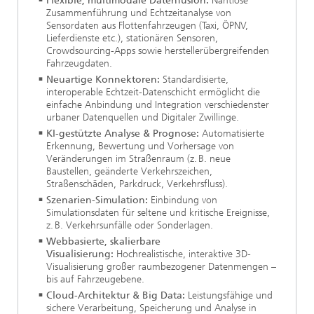
Flexible, multimodale Datenfusion:
Nahtlose
Zusammenführung und Echtzeitanalyse von
Sensordaten aus Flottenfahrzeugen (Taxi, ÖPNV,
Lieferdienste etc.), stationären Sensoren,
Crowdsourcing-Apps sowie herstellerübergreifenden
Fahrzeugdaten.
Neuartige Konnektoren:
Standardisierte,
interoperable Echtzeit-Datenschicht ermöglicht die
einfache Anbindung und Integration verschiedenster
urbaner Datenquellen und Digitaler Zwillinge.
KI-gestützte Analyse & Prognose:
Automatisierte
Erkennung, Bewertung und Vorhersage von
Veränderungen im Straßenraum (z. B. neue
Baustellen, geänderte Verkehrszeichen,
Straßenschäden, Parkdruck, Verkehrsfluss).
Szenarien-Simulation:
Einbindung von
Simulationsdaten für seltene und kritische Ereignisse,
z. B. Verkehrsunfälle oder Sonderlagen.
Webbasierte, skalierbare
Visualisierung:
Hochrealistische, interaktive 3D-
Visualisierung großer raumbezogener Datenmengen –
bis auf Fahrzeugebene.
Cloud-Architektur & Big Data:
Leistungsfähige und
sichere Verarbeitung, Speicherung und Analyse in