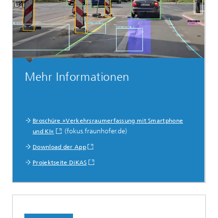
Mehr Informationen
Broschüre »Verkehrsraumerfassung mit Smartphone
(fokus.fraunhofer.de)
und KI«
Download der App
Projektseite DiKAS