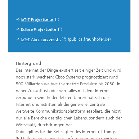
IoT-T Projektseite
Eclipse Projektseite
(publica.fraunhofer.de)
IoT-T Abschlussbericht
Hintergrund
Das Internet der Dinge existiert seit einiger Zeit und wird
noch stark wachsen: Cisco Systems prognostiziert rund
500 Milliarden weltweit vernetzte Produkte bis 2030. In
naher Zukunft ist oder wird alles mit dem Internet
verbunden sein. In den letzten Jahren hat sich das
Internet unumstritten als die generelle, zentrale
weltweite Kommunikationsplattform etabliert, die nicht
nur alle Bereiche des täglichen Lebens, sondern auch der
Wirtschaft, durchdrungen hat.
Dabei gilt es für die Beteiligten des Internet of Things
(IoT) allerdings, einige Herausforderungen zu meistern.