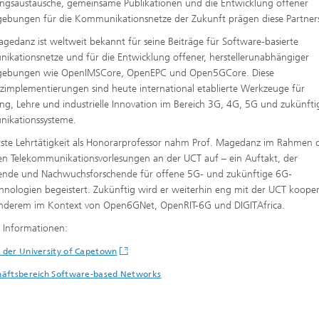
ngsaustausche, gemeinsame Publikationen und die Entwicklung offener
ebungen für die Kommunikationsnetze der Zukunft prägen diese Partners
agedanz ist weltweit bekannt für seine Beiträge für Software-basierte
kationsnetze und für die Entwicklung offener, herstellerunabhängiger
gebungen wie OpenIMSCore, OpenEPC und Open5GCore. Diese
zimplementierungen sind heute international etablierte Werkzeuge für
ng, Lehre und industrielle Innovation im Bereich 3G, 4G, 5G und zukünfti
ikationssysteme.
rste Lehrtätigkeit als Honorarprofessor nahm Prof. Magedanz im Rahmen 
hen Telekommunikationsvorlesungen an der UCT auf – ein Auftakt, der
ende und Nachwuchsforschende für offene 5G- und zukünftige 6G-
hnologien begeistert. Zukünftig wird er weiterhin eng mit der UCT kooper
nderem im Kontext von Open6GNet, OpenRIT-6G und DIGITAfrica.
 Informationen:
der University of Capetown
häftsbereich Software-based Networks