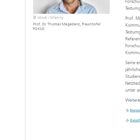
Forschu
Testumg
© istock / Mlenny
Prof. M
Prof. Dr. Thomas Magedanz, Fraunhofer
Kommuni
FOKUS
Testum
Referen
Forschu
Kommun
Seine e
jährlic
Studier
Netztec
unter a
Weitere
News 
Gesc