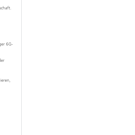
chaft.
ger 6G-
der
ieren,