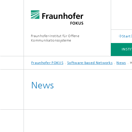
Fraunhofer-Institut für Offene
Start
Kommunikationssysteme
INST
Fraunhofer FOKUS
Software-based Networks
News
H
INSTITUT
ANGEBOT
THEMEN
NEWSROOM
KARRIERE
News