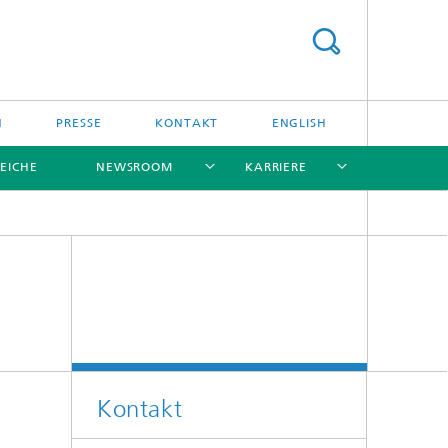
N
PRESSE
KONTAKT
ENGLISH
EICHE
NEWSROOM
KARRIERE
[X]
[X]
[X]
[X]
[X]
Kontakt