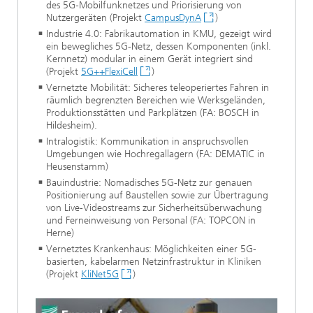
des 5G-Mobilfunknetzes und Priorisierung von
Nutzergeräten (Projekt
CampusDynA
)
Industrie 4.0: Fabrikautomation in KMU, gezeigt wird
ein bewegliches 5G-Netz, dessen Komponenten (inkl.
Kernnetz) modular in einem Gerät integriert sind
(Projekt
5G++FlexiCell
)
Vernetzte Mobilität: Sicheres teleoperiertes Fahren in
räumlich begrenzten Bereichen wie Werksgeländen,
Produktionsstätten und Parkplätzen (FA: BOSCH in
Hildesheim).
Intralogistik: Kommunikation in anspruchsvollen
Umgebungen wie Hochregallagern (FA: DEMATIC in
Heusenstamm)
Bauindustrie: Nomadisches 5G-Netz zur genauen
Positionierung auf Baustellen sowie zur Übertragung
von Live-Videostreams zur Sicherheitsüberwachung
und Ferneinweisung von Personal (FA: TOPCON in
Herne)
Vernetztes Krankenhaus: Möglichkeiten einer 5G-
basierten, kabelarmen Netzinfrastruktur in Kliniken
(Projekt
KliNet5G
)