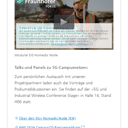
Datenschutz und Datenverarbeitung
Wir setzen zum Einbinden von Videos den Anbieter YouTube ein. Wie die meisten
Websites verwendet YouTube Cookies, um Informationen über die Besucher ihrer
Internetseite zu sammeln. Wenn Sie das Video starten, könnte dies
Datenverarbeitungsvorgänge auslösen. Darauf haben wir keinen Einfluss. Weitere
Informationen über Datenschutz bei YouTube finden Sie in deren
Datenschutzerklärung unter:
https://policies.google.com/privacy
Modular 5G Nomadic Node
Talks und Panels zu 5G-Campusnetzen:
Zum persönlichen Austausch mit unseren
Projektpartnern laden auch die Vorträge und
Podiumsdiskussionen ein. Sie finden auf der »5G und
Industrial Wireless Conference Stage« in Halle 14, Stand
H06 statt.
Über den 5G+ Nomadic Node (EN)
HMI 2024 CampusOS-Pressemeldung