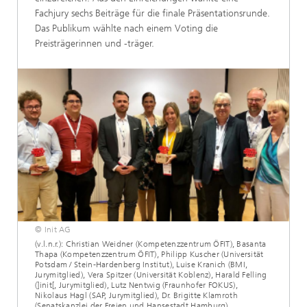
Fachjury sechs Beiträge für die finale Präsentationsrunde.
Das Publikum wählte nach einem Voting die
Preisträgerinnen und -träger.
© Init AG
(v.l.n.r.): Christian Weidner (Kompetenzzentrum ÖFIT), Basanta
Thapa (Kompetenzzentrum ÖFIT), Philipp Kuscher (Universität
Potsdam / Stein-Hardenberg Institut), Luise Kranich (BMI,
Jurymitglied), Vera Spitzer (Universität Koblenz), Harald Felling
(]init[, Jurymitglied), Lutz Nentwig (Fraunhofer FOKUS),
Nikolaus Hagl (SAP, Jurymitglied), Dr. Brigitte Klamroth
(Senatskanzlei der Freien und Hansestadt Hamburg)