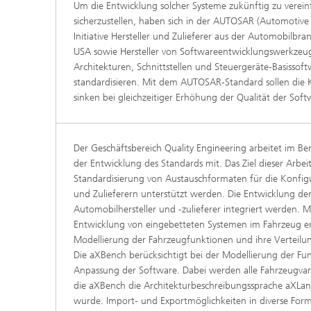
Um die Entwicklung solcher Systeme zukünftig zu verei
sicherzustellen, haben sich in der AUTOSAR (Automotive
Initiative Hersteller und Zulieferer aus der Automobilbr
USA sowie Hersteller von Softwareentwicklungswerkzeug
Architekturen, Schnittstellen und Steuergeräte-Basissoft
standardisieren. Mit dem AUTOSAR-Standard sollen die
sinken bei gleichzeitiger Erhöhung der Qualität der Soft
Der Geschäftsbereich Quality Engineering arbeitet im B
der Entwicklung des Standards mit. Das Ziel dieser Arbe
Standardisierung von Austauschformaten für die Konfigur
und Zulieferern unterstützt werden. Die Entwicklung d
Automobilhersteller und -zulieferer integriert werden. 
Entwicklung von eingebetteten Systemen im Fahrzeug ent
Modellierung der Fahrzeugfunktionen und ihre Verteilun
Die aXBench berücksichtigt bei der Modellierung der Fun
Anpassung der Software. Dabei werden alle Fahrzeugvar
die aXBench die Architekturbeschreibungssprache aXLang
wurde. Import- und Exportmöglichkeiten in diverse For