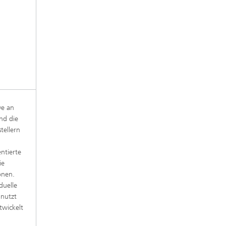
ve an
nd die
tellern
ntierte
ie
onen.
duelle
 nutzt
twickelt