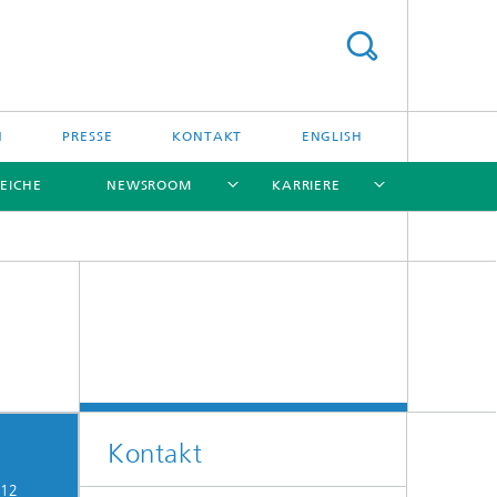
N
PRESSE
KONTAKT
ENGLISH
EICHE
NEWSROOM
KARRIERE
[X]
[X]
[X]
[X]
[X]
Kontakt
012