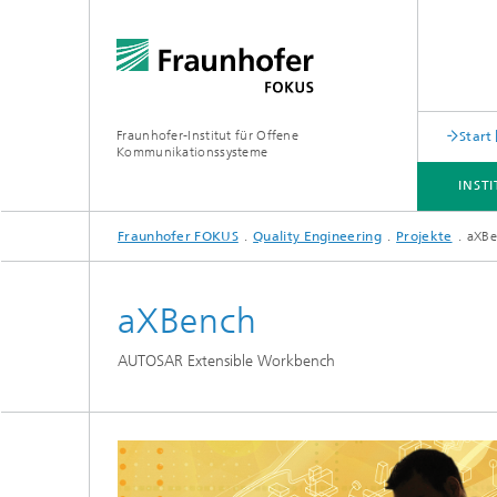
Fraunhofer-Institut für Offene
Start
Kommunikationssysteme
INST
Fraunhofer FOKUS
Quality Engineering
Projekte
aXBe
INSTITUT
ANGEBOT
THEMEN
NEWSROOM
KARRIERE
aXBench
AUTOSAR Extensible Workbench