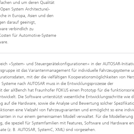
nfachen und um deren Qualität
 Open System Architecture)-
anche in Europa, Asien und den
en darauf geeinigt,
ware verbindlich zu
 Kosten für Automotive-Systeme
ware.
ereich »System- und Steuergerätekonfigurationen« in der AUTOSAR-Initiati
itsgruppe ist das Variantenmanagement für individuelle Fahrzeugsysteme u
ationsdaten, mit der die vielfältigen Kooperationsmöglichkeiten von Hers
er Systeme nach AUTOSAR muss in die Entwicklungsprozesse der
Mit der aXBench hat Fraunhofer FOKUS einen Prototyp für die funktionsorie
wickelt. Die Software unterstützt wesentliche Entwicklungsschritte wie d
g auf die Hardware, sowie die Analyse und Bewertung solcher Spezifikati
ktionen eine Vielzahl von Fahrzeugvarianten und ermöglicht so eine indivi
ianten in nur einem gemeinsamen Modell verwaltet. Für die Modellierung
, die speziell für Systemfamilien mit Features, Software und Hardware en
mate (z. B. AUTOSAR, SystemC, XML) sind vorgesehen.