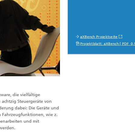
aXBench Projektseite
Projektblatt: aXBench [ PDF 0,
are, die vielfältige
 achtzig Steuergeräte von
orderung dabei: Die Geräte und
n Fahrzeugfunktionen, wie z.
mmenarbeiten und mit
 werden.