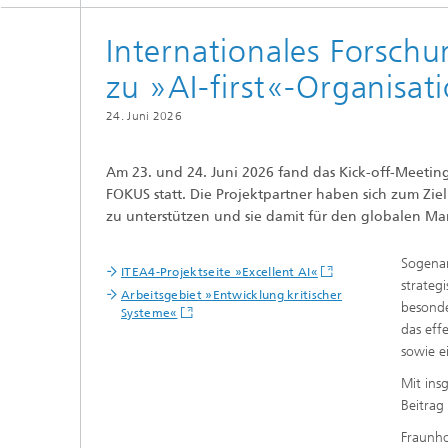
Internationales Forsc
zu »AI-first«-Organisat
24. Juni 2026
Am 23. und 24. Juni 2026 fand das Kick-off-Meeting
FOKUS statt. Die Projektpartner haben sich zum Ziel
zu unterstützen und sie damit für den globalen M
Sogenan
ITEA4-Projektseite »Excellent AI«
strateg
Arbeitsgebiet »Entwicklung kritischer
besonde
Systeme«
das eff
sowie e
Mit ins
Beitrag
Fraunho