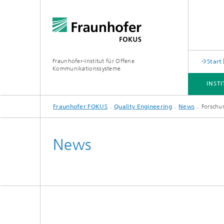
Fraunhofer-Institut für Offene
Start
Kommunikationssysteme
INST
Fraunhofer FOKUS
Quality Engineering
News
Forschun
INSTITUT
ANGEBOT
THEMEN
NEWSROOM
KARRIERE
News