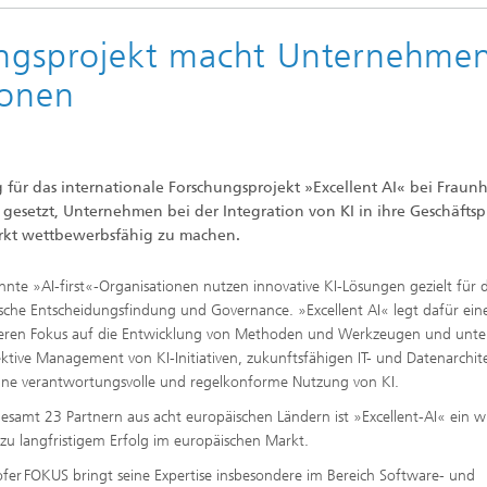
hungsprojekt macht Unternehme
ionen
 für das internationale Forschungsprojekt »Excellent AI« bei Fraun
 gesetzt, Unternehmen bei der Integration von KI in ihre Geschäftsp
arkt wettbewerbsfähig zu machen.
nte »AI-first«-Organisationen nutzen innovative KI-Lösungen gezielt für d
ische Entscheidungsfindung und Governance. »Excellent AI« legt dafür ein
ren Fokus auf die Entwicklung von Methoden und Werkzeugen und unter
ektive Management von KI-Initiativen, zukunftsfähigen IT- und Datenarchi
ine verantwortungsvolle und regelkonforme Nutzung von KI.
gesamt 23 Partnern aus acht europäischen Ländern ist »Excellent-AI« ein w
 zu langfristigem Erfolg im europäischen Markt.
fer FOKUS bringt seine Expertise insbesondere im Bereich Software- und