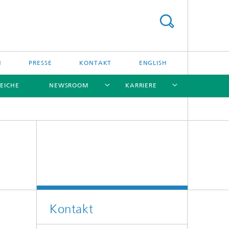
N
PRESSE
KONTAKT
ENGLISH
EICHE
NEWSROOM
KARRIERE
[X]
[X]
[X]
[X]
[X]
Kontakt