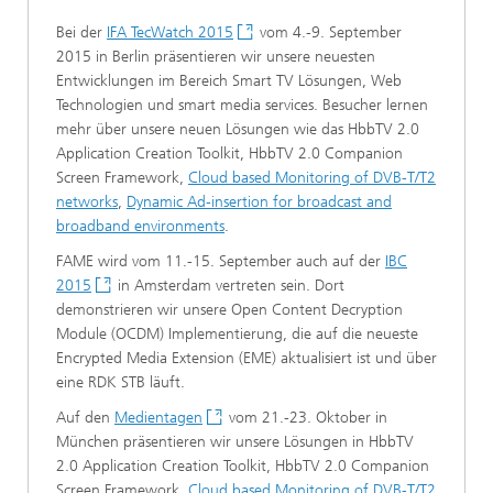
Bei der
IFA TecWatch 2015
vom 4.-9. September
2015 in Berlin präsentieren wir unsere neuesten
Entwicklungen im Bereich Smart TV Lösungen, Web
Technologien und smart media services. Besucher lernen
mehr über unsere neuen Lösungen wie das HbbTV 2.0
Application Creation Toolkit, HbbTV 2.0 Companion
Screen Framework,
Cloud based Monitoring of DVB-T/T2
networks
,
Dynamic Ad-insertion for broadcast and
broadband environments
.
FAME wird vom 11.-15. September auch auf der
IBC
2015
in Amsterdam vertreten sein. Dort
demonstrieren wir unsere Open Content Decryption
Module (OCDM) Implementierung, die auf die neueste
Encrypted Media Extension (EME) aktualisiert ist und über
eine RDK STB läuft.
Auf den
Medientagen
vom 21.-23. Oktober in
München präsentieren wir unsere Lösungen in HbbTV
2.0 Application Creation Toolkit, HbbTV 2.0 Companion
Screen Framework,
Cloud based Monitoring of DVB-T/T2