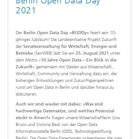
Berlin Open Data Day
2021
Der
Berlin Open Data Day »BODDy«
feiert sein 10-
jähriges Jubiläum! Die Landesinitiative Projekt Zukunft
der
Senatsverwaltung für Wirtschaft, Energie und
Betriebe
(SenWEB) lädt Sie am
25. August 2021
unter
dem Motto »
10 Jahre Open Data – Ein Blick in die
Zukunft
« gemeinsam mit Gästen aus Wissenschaft,
Wirtschaft, Community und Verwaltung dazu ein, die
bisherigen Entwicklungen und Zukunftsperspektiven
rund um Open Data in Berlin und darüber hinaus zu
diskutieren.
Auch wir sind wieder mit dabei: »Was sind
hochwertige Datensätze, und welches Potenzial
steckt in ihnen?«
fragen unsere Wissenschaftlerin Lina
Bruns und Victoria Beck von der Open Data
Informationsstelle Berlin (ODIS, Technologiestiftung
Berlin). Die Open Data-Expertinnen präsentieren die vom