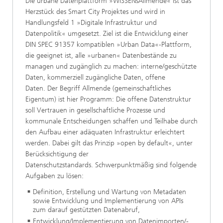
Die urbane Datenplattform »WISSENsAllmende« ist das
Herzstück des Smart City Projektes und wird in
Handlungsfeld 1 »Digitale Infrastruktur und
Datenpolitik« umgesetzt. Ziel ist die Entwicklung einer
DIN SPEC 91357 kompatiblen »Urban Data«-Plattform,
die geeignet ist, alle »urbanen« Datenbestände zu
managen und zugänglich zu machen: interne/geschützte
Daten, kommerziell zugängliche Daten, offene
Daten. Der Begriff Allmende (gemeinschaftliches
Eigentum) ist hier Programm: Die offene Datenstruktur
soll Vertrauen in gesellschaftliche Prozesse und
kommunale Entscheidungen schaffen und Teilhabe durch
den Aufbau einer adäquaten Infrastruktur erleichtert
werden. Dabei gilt das Prinzip »open by default«, unter
Berücksichtigung der
Datenschutzstandards. Schwerpunktmäßig sind folgende
Aufgaben zu lösen:
Definition, Erstellung und Wartung von Metadaten
sowie Entwicklung und Implementierung von APIs
zum darauf gestützten Datenabruf,
Entwicklung/Implementierung von Datenimporten/-