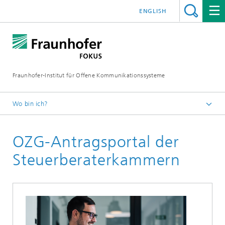
ENGLISH
Fraunhofer-Institut für Offene Kommunikationssysteme
Wo bin ich?
Fraunhofer FOKUS
OZG-Antragsportal der
Digital Public Services
Projekte
Steuerberaterkammern