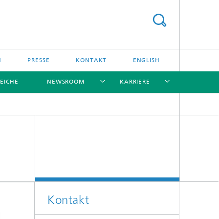
N
PRESSE
KONTAKT
ENGLISH
EICHE
NEWSROOM
KARRIERE
[X]
[X]
[X]
[X]
[X]
Kontakt