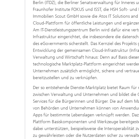
Berlin (ITDZ), die Berliner Senatsverwaltung für Inneres 
Fraunhofer Institute FOKUS und ISST, die HSH Soft- un
Immobilien Scout GmbH sowie die Atos IT Solutions an
Cloud-Plattform für öffentliche Leistungen und ergänz
Am IT-Dienstleistungszentrum Berlin wird dafür eine ve
Infrastruktur eingerichtet, die insbesondere die datens
des eGovernments sicherstellt. Das Kernziel des Projekts
Entwicklung der gemeinsamen Cloud-Infrastruktur (Infras
Verwaltung und Wirtschaft hinaus: Denn auf Basis dieser 
technologische Marktplatz-Plattform eingerichtet werde
Unternehmen zusätzlich ermöglicht, sichere und vertrau
bereitzustellen und zu verknüpfen.
Der so entstehende Dienste-Marktplatz bietet Raum fü
zwischen Verwaltung und Unternehmen und bildet die G
Services für die Bürgerinnen und Bürger. Die auf dem Ma
von Behörden und Unternehmen können von Anwendung
Apps für bestimmte Lebenslagen verknüpft werden. Daz
Plattform Basiskomponenten und Werkzeuge bereitgeste
dabei unterstützen, beispielsweise die Interoperabilität
zu gewährleisten oder die Nutzerdaten sicher zu verwal