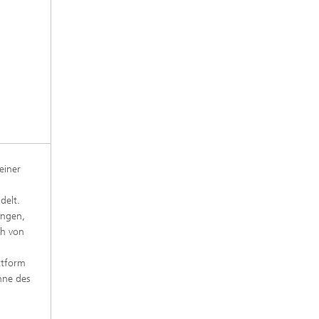
einer
delt.
ungen,
ch von
ttform
nne des