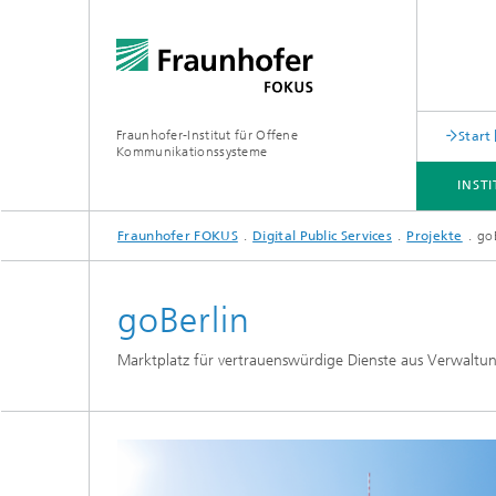
Fraunhofer-Institut für Offene
Start
Kommunikationssysteme
INST
Fraunhofer FOKUS
Digital Public Services
Projekte
go
INSTITUT
ANGEBOT
THEMEN
NEWSROOM
KARRIERE
goBerlin
Marktplatz für vertrauenswürdige Dienste aus Verwaltu