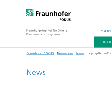
Fraunhofer-Institut für Offene
Start
Kommunikationssysteme
INST
Fraunhofer FOKUS
Newsroom
News
Leipzig-Berlin-Er
INSTITUT
ANGEBOT
THEMEN
NEWSROOM
KARRIERE
News