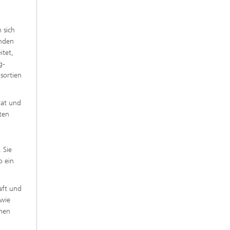
 sich
enden
itet,
g-
sortien
rat und
ten
 Sie
o ein
aft und
owie
enen