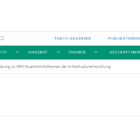
FOKUS-AKADEMIE
PUBLIKATIONE
ITUT
ANGEBOT
THEMEN
GESCHÄFTSBER
klärung zu NFDI-Querschnittsthemen der Infrastrukturentwicklung