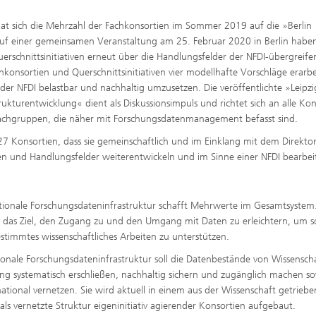
at sich die Mehrzahl der Fachkonsortien im Sommer 2019 auf die »Berlin
 Auf einer gemeinsamen Veranstaltung am 25. Februar 2020 in Berlin haben
erschnittsinitiativen erneut über die Handlungsfelder der NFDI-übergreif
konsortien und Querschnittsinitiativen vier modellhafte Vorschläge erarbe
r NFDI belastbar und nachhaltig umzusetzen. Die veröffentlichte »Leipzi
ukturentwicklung« dient als Diskussionsimpuls und richtet sich an alle Kon
Fachgruppen, die näher mit Forschungsdatenmanagement befasst sind.
27 Konsortien, dass sie gemeinschaftlich und im Einklang mit dem Direkto
n und Handlungsfelder weiterentwickeln und im Sinne einer NFDI bearbei
tionale Forschungsdateninfrastruktur schafft Mehrwerte im Gesamtsystem.
t das Ziel, den Zugang zu und den Umgang mit Daten zu erleichtern, um s
estimmtes wissenschaftliches Arbeiten zu unterstützen.
ionale Forschungsdateninfrastruktur soll die Datenbestände von Wissensch
ng systematisch erschließen, nachhaltig sichern und zugänglich machen s
)national vernetzen. Sie wird aktuell in einem aus der Wissenschaft getrieb
 als vernetzte Struktur eigeninitiativ agierender Konsortien aufgebaut.