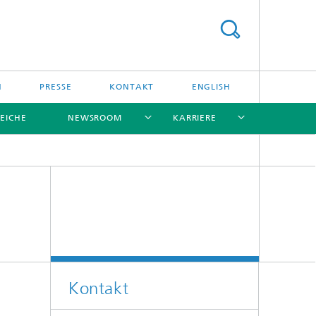
N
PRESSE
KONTAKT
ENGLISH
EICHE
NEWSROOM
KARRIERE
[X]
[X]
[X]
[X]
[X]
Kontakt