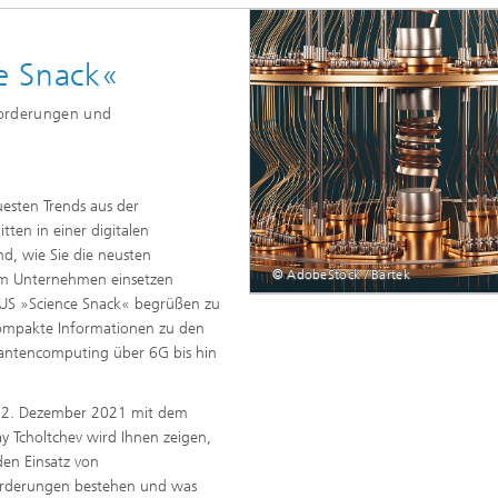
e Snack«
sforderungen und
uesten Trends aus der
ten in einer digitalen
d, wie Sie die neusten
© AdobeStock / Bartek
em Unternehmen einsetzen
KUS »Science Snack« begrüßen zu
ompakte Informationen zu den
uantencomputing über 6G bis hin
m 2. Dezember 2021 mit dem
 Tcholtchev wird Ihnen zeigen,
en Einsatz von
orderungen bestehen und was