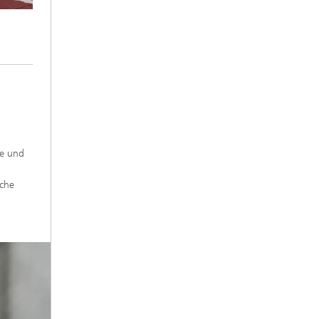
ie und
iche