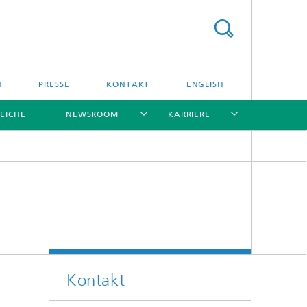
N
PRESSE
KONTAKT
ENGLISH
EICHE
NEWSROOM
KARRIERE
[X]
[X]
[X]
[X]
[X]
Kontakt