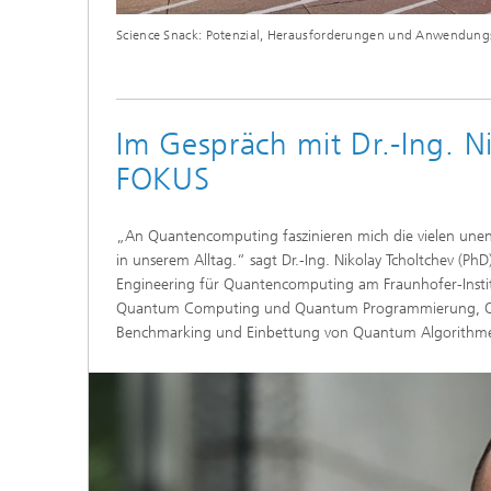
Science Snack: Potenzial, Herausforderungen und Anwendun
Im Gespräch mit Dr.-Ing. N
FOKUS
„An Quantencomputing faszinieren mich die vielen unen
in unserem Alltag.“ sagt Dr.-Ing. Nikolay Tcholtchev (PhD)
Engineering für Quantencomputing am Fraunhofer-Instit
Quantum Computing und Quantum Programmierung, Qua
Benchmarking und Einbettung von Quantum Algorithmen 