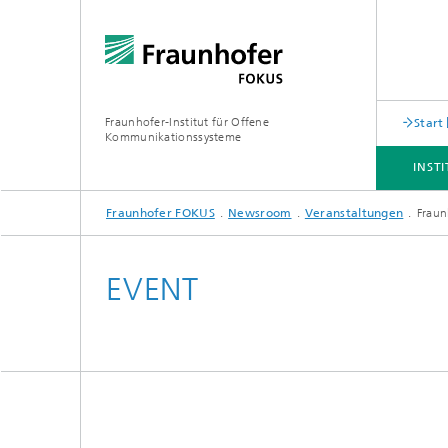
Fraunhofer-Institut für Offene
Start
Kommunikationssysteme
INST
Fraunhofer FOKUS
Newsroom
Veranstaltungen
Fraun
INSTITUT
ANGEBOT
THEMEN
NEWSROOM
KARRIERE
EVENT