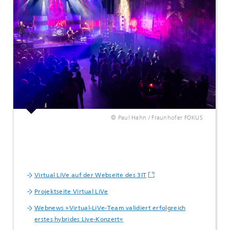
© Paul Hahn / Fraunhofer FOKUS
Virtual LiVe auf der Webseite des 3IT
Projektseite Virtual LiVe
Webnews »Virtual-LiVe-Team validiert erfolgreich
erstes hybrides Live-Konzert«