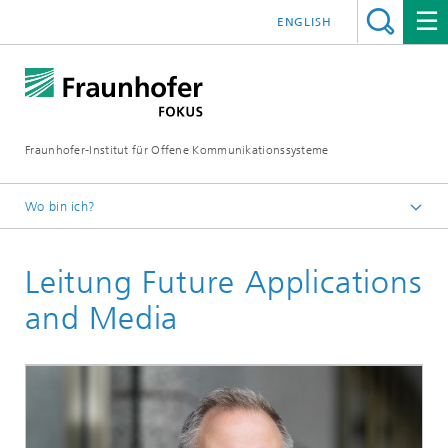
ENGLISH
Fraunhofer-Institut für Offene Kommunikationssysteme
Wo bin ich?
Fraunhofer FOKUS
Leitung Future Applications
Future Applications and Media
Über Future Applications and Media
and Media